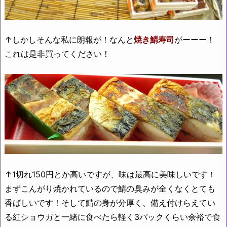
↑しかしそんな私に朗報が！なんと
焼き鯖寿司
がーーー！
これは是非買ってください！
↑1切れ150円とか高いですが、味は最高に美味しいです！
まずこんがり焼かれているので鯖の臭みが全くなくとても
香ばしいです！そして鯖の身が分厚く、備え付けらえてい
る紅ショウガと一緒に食べたら軽く3パックくらい余裕で食