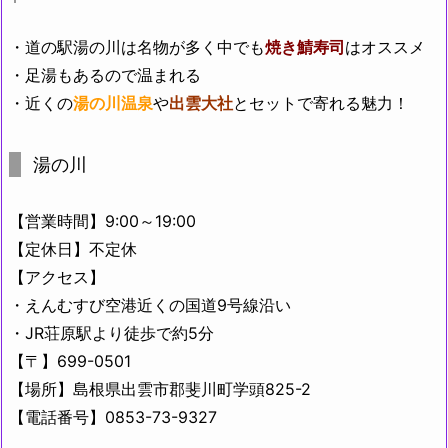
・道の駅湯の川は名物が多く中でも
焼き鯖寿司
はオススメ
・足湯もあるので温まれる
・近くの
湯の川温泉
や
出雲大社
とセットで寄れる魅力！
湯の川
【営業時間】9:00～19:00
【定休日】不定休
【アクセス】
・えんむすび空港近くの国道9号線沿い
・JR荘原駅より徒歩で約5分
【〒】699-0501
【場所】島根県出雲市郡斐川町学頭825-2
【電話番号】0853-73-9327