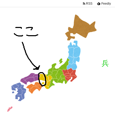
RSS
Feedly
兵