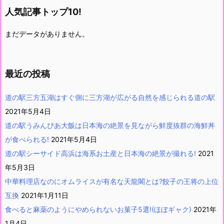
人気記事トップ10!
まだデータがありません。
最近の投稿
道の駅三方五湖はすぐ側に三方湖が広がる自然を感じられる道の駅
2021年5月4日
道の駅うみんぴあ大飯は日本海の絶景を見ながら鮮度抜群の海鮮丼
が食べられる!
2021年5月4日
道の駅シーサイド高浜は海系お土産と日本海の絶景が撮れる!
2021
年5月3日
中華料理店なのにオムライスが有名な天龍閣とは?餃子の王将の上位
互換
2021年1月11日
食べると麻薬のようにやめられないお菓子5選!(ほぼギャク)
2021年
1月4日