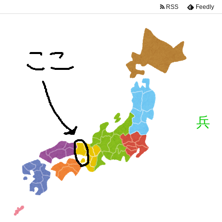
RSS
Feedly
兵