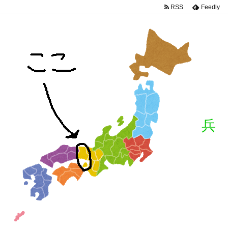
RSS
Feedly
兵