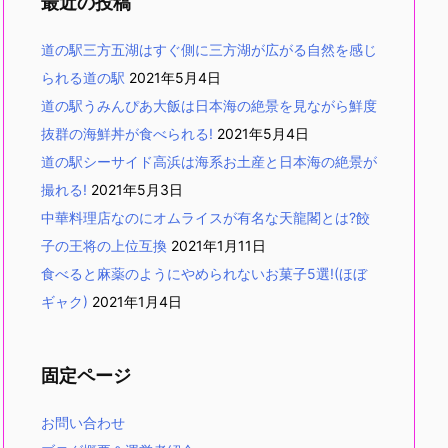
最近の投稿
道の駅三方五湖はすぐ側に三方湖が広がる自然を感じ
られる道の駅
2021年5月4日
道の駅うみんぴあ大飯は日本海の絶景を見ながら鮮度
抜群の海鮮丼が食べられる!
2021年5月4日
道の駅シーサイド高浜は海系お土産と日本海の絶景が
撮れる!
2021年5月3日
中華料理店なのにオムライスが有名な天龍閣とは?餃
子の王将の上位互換
2021年1月11日
食べると麻薬のようにやめられないお菓子5選!(ほぼ
ギャク)
2021年1月4日
固定ページ
お問い合わせ