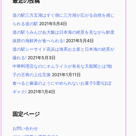
最近の投稿
道の駅三方五湖はすぐ側に三方湖が広がる自然を感じ
られる道の駅
2021年5月4日
道の駅うみんぴあ大飯は日本海の絶景を見ながら鮮度
抜群の海鮮丼が食べられる!
2021年5月4日
道の駅シーサイド高浜は海系お土産と日本海の絶景が
撮れる!
2021年5月3日
中華料理店なのにオムライスが有名な天龍閣とは?餃
子の王将の上位互換
2021年1月11日
食べると麻薬のようにやめられないお菓子5選!(ほぼ
ギャク)
2021年1月4日
固定ページ
お問い合わせ