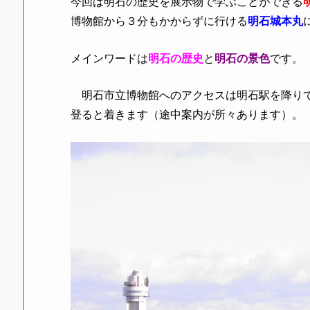
今回は明石の歴史を展示物で学ぶことができる
博物館から３分もかからずに行ける
明石城本丸
メインワードは
明石の歴史
と
明石の景色
です。
明石市立博物館へのアクセスは明石駅を降り
登ると着きます（途中案内が所々あります）。