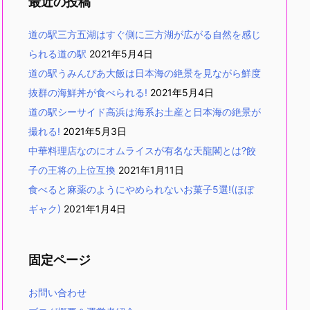
最近の投稿
道の駅三方五湖はすぐ側に三方湖が広がる自然を感じ
られる道の駅
2021年5月4日
道の駅うみんぴあ大飯は日本海の絶景を見ながら鮮度
抜群の海鮮丼が食べられる!
2021年5月4日
道の駅シーサイド高浜は海系お土産と日本海の絶景が
撮れる!
2021年5月3日
中華料理店なのにオムライスが有名な天龍閣とは?餃
子の王将の上位互換
2021年1月11日
食べると麻薬のようにやめられないお菓子5選!(ほぼ
ギャク)
2021年1月4日
固定ページ
お問い合わせ