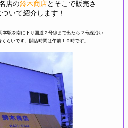
名店の
鈴木商店
とそこで販売さ
について紹介します！
岡本駅を南に下り国道２号線まで出たら２号線沿い
分くらいです。開店時間は午前１０時です。