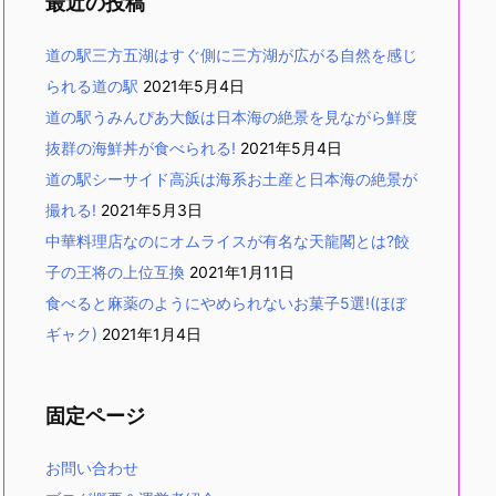
最近の投稿
道の駅三方五湖はすぐ側に三方湖が広がる自然を感じ
られる道の駅
2021年5月4日
道の駅うみんぴあ大飯は日本海の絶景を見ながら鮮度
抜群の海鮮丼が食べられる!
2021年5月4日
道の駅シーサイド高浜は海系お土産と日本海の絶景が
撮れる!
2021年5月3日
中華料理店なのにオムライスが有名な天龍閣とは?餃
子の王将の上位互換
2021年1月11日
食べると麻薬のようにやめられないお菓子5選!(ほぼ
ギャク)
2021年1月4日
固定ページ
お問い合わせ