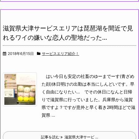
滋賀県大津サービスエリアは琵琶湖を間近で見
れるワイの嫌いな恋人の聖地だった…
2018年6月15日
サービスエリア紹介！
はい今日も安定の社畜のゆーまでーす(青ざめ
た顔)休日明けの出勤は本当にしんどいです。早
く自由になりたい…
でその休日になんと日帰
りで滋賀県に行っていました。兵庫県から滋賀
県ですよ？ですが意外と早く着き2時間ほどで滋
賀県 ...
記事を読む
滋賀県大津サービ ...