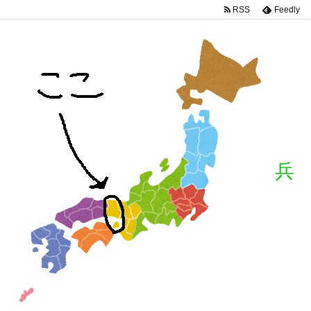
RSS
Feedly
兵