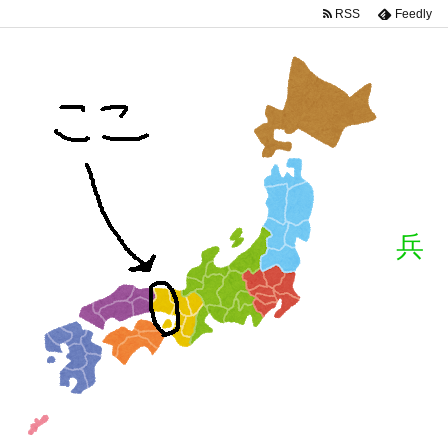
RSS
Feedly
兵