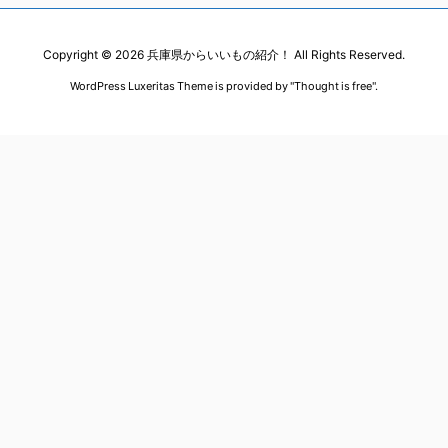
Copyright ©
2026
兵庫県からいいもの紹介！
All Rights Reserved.
WordPress Luxeritas Theme is provided by "
Thought is free
".