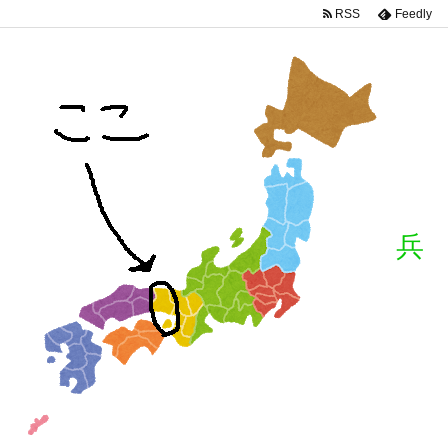
RSS
Feedly
兵