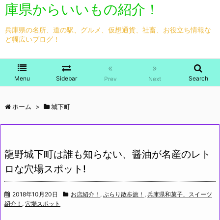
庫県からいいもの紹介！
兵庫県の名所、道の駅、グルメ、仮想通貨、社畜、お役立ち情報な
ど幅広いブログ！
«
»
Menu
Sidebar
Search
Prev
Next
ホーム
>
城下町
龍野城下町は誰も知らない、醤油が名産のレト
ロな穴場スポット!
2018年10月20日
お店紹介！
,
ぶらり散歩旅！
,
兵庫県和菓子、スイーツ
紹介！
,
穴場スポット