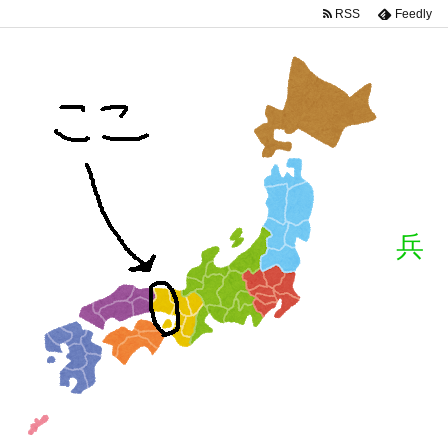
RSS
Feedly
兵