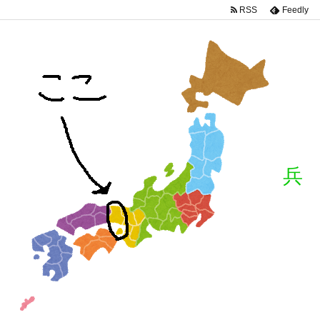
RSS
Feedly
兵