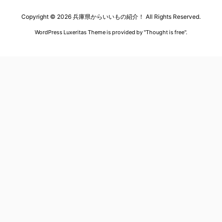
Copyright ©
2026
兵庫県からいいもの紹介！
All Rights Reserved.
WordPress Luxeritas Theme is provided by "
Thought is free
".