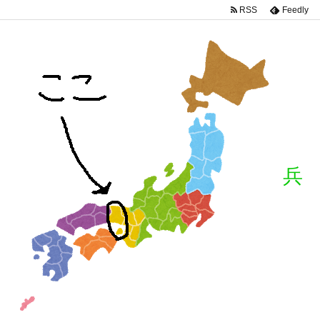
RSS
Feedly
兵