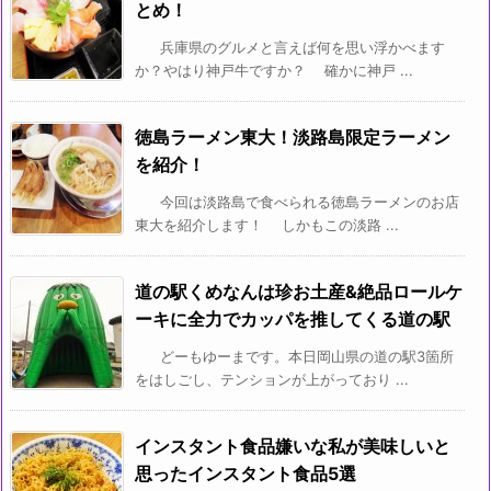
とめ！
兵庫県のグルメと言えば何を思い浮かべます
か？やはり神戸牛ですか？ 確かに神戸 ...
徳島ラーメン東大！淡路島限定ラーメン
を紹介！
今回は淡路島で食べられる徳島ラーメンのお店
東大を紹介します！ しかもこの淡路 ...
道の駅くめなんは珍お土産&絶品ロールケ
ーキに全力でカッパを推してくる道の駅
どーもゆーまです。本日岡山県の道の駅3箇所
をはしごし、テンションが上がっており ...
インスタント食品嫌いな私が美味しいと
思ったインスタント食品5選