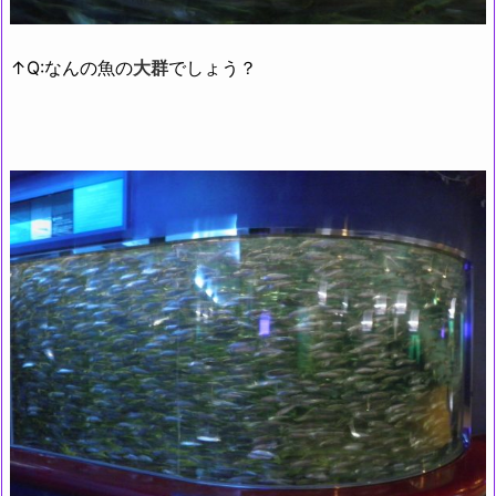
↑Q:
なんの魚の
大群
でしょう？