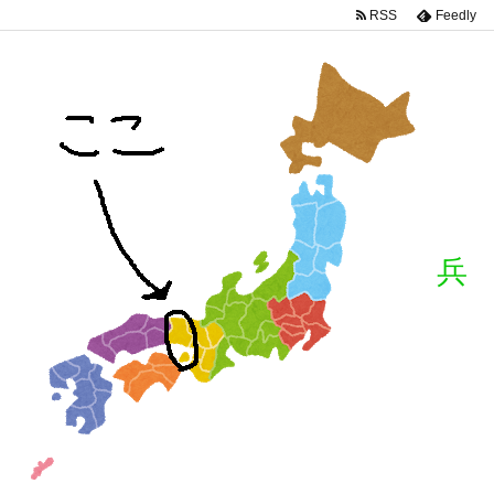
RSS
Feedly
兵