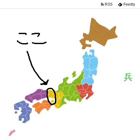
RSS
Feedly
兵