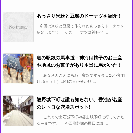
あっさり米粉と豆腐のドーナツを紹介！
今回は米粉と豆腐で作られたあっさりドーナツを
紹介します！ そのドーナツは神戸べ ...
道の駅銀の馬車道・神河は柚子のお土産
や地域のお菓子があり本当に馬がいた！
みなさんこんにちわ！突然ですが今日2017年11
月25日（土）は何の日か分かり ...
龍野城下町は誰も知らない、醤油が名産
のレトロな穴場スポット!
これまで出石城下町や篠山城下町に行ってきた
ゆーまです。 今回龍野城の周辺に城 ...