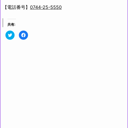
【電話番号】
0744-25-5550
共有:
ク
F
リ
a
ッ
c
ク
e
し
b
て
o
T
o
w
k
i
で
t
共
t
有
e
す
r
る
で
に
共
は
有
ク
(新
リ
し
ッ
い
ク
ウ
し
ィ
て
ン
く
ド
だ
ウ
さ
で
い
開
(新
き
し
ま
い