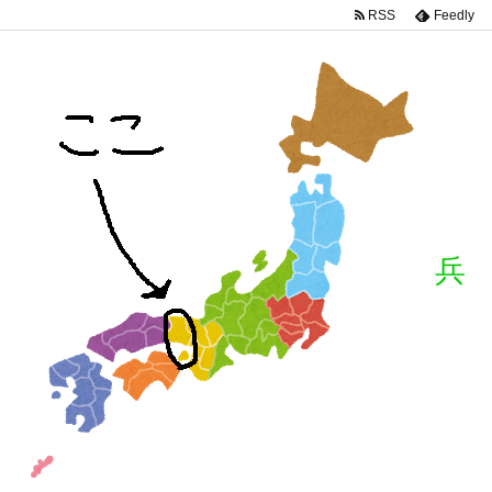
RSS
Feedly
兵