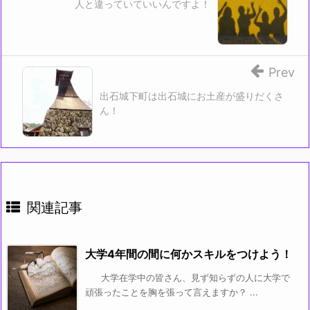
ド
人と違っていていいんですよ！
ウ
で
開
き
ま
す)
Prev
出石城下町は出石城にお土産が盛りだくさ
ん！
関連記事
大学4年間の間に何かスキルをつけよう！
大学在学中の皆さん、見ず知らずの人に大学で
頑張ったことを胸を張って言えますか？ ...