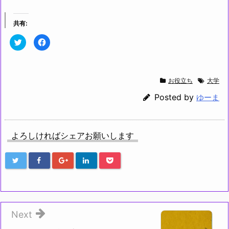
共有:
ク
F
リ
a
ッ
c
ク
e
し
b
て
o
T
o
お役立ち
大学
w
k
i
で
t
共
Posted by
ゆーま
t
有
e
す
r
る
で
に
共
は
有
ク
よろしければシェアお願いします
(新
リ
し
ッ
い
ク
ウ
し
ィ
て
ン
く
ド
だ
ウ
さ
で
い
開
(新
き
し
ま
い
す)
ウ
Next
ィ
ン