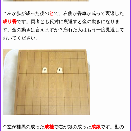
↑左が歩が成った後の
と
で、右側が香車が成って裏返した
成り香
です。両者とも反対に裏返すと金の動きになりま
す。金の動きは言えますか？忘れた人はもう一度見返して
おいてください。
↑左が桂馬の成った
成桂
で右が銀の成った
成銀
です。勘の