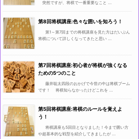
突然ですが、将棋で一番重要なこと ...
第8回将棋講座:色々な囲いを知ろう！
第1～第7回までの将棋講座を見た方はだいぶん
将棋について詳しくなってきたと思い ...
第7回将棋講座:初心者が将棋が強くなる
ための5つのこと
藤井聡太四段のおかげで今世の中は将棋ブーム
です！ 将棋知らなかったけどこれを ...
第5回将棋講座:将棋のルールを覚えよ
う！
将棋講座も5回目となりました！今まで囲い方
や超基本的な戦型を紹介してきましたが ...