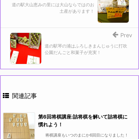
道の駅大山恵みの里には大山ならではのお
土産があります！
Prev
道の駅琴の浦はふろしきまんじゅうに打吹
公園だんごと和菓子が充実！
関連記事
第6回将棋講座:詰将棋を解いて詰将棋に
慣れよう！
将棋講座もいつのまにか6回目になりました！