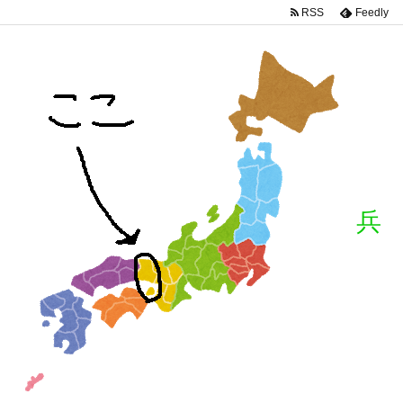
RSS
Feedly
兵