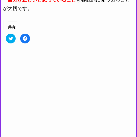
が大切です。
共有:
ク
F
リ
a
ッ
c
ク
e
し
b
て
o
T
o
w
k
i
で
t
共
t
有
e
す
r
る
で
に
共
は
有
ク
(新
リ
し
ッ
い
ク
ウ
し
ィ
て
ン
く
ド
だ
ウ
さ
で
い
開
(新
き
し
ま
い