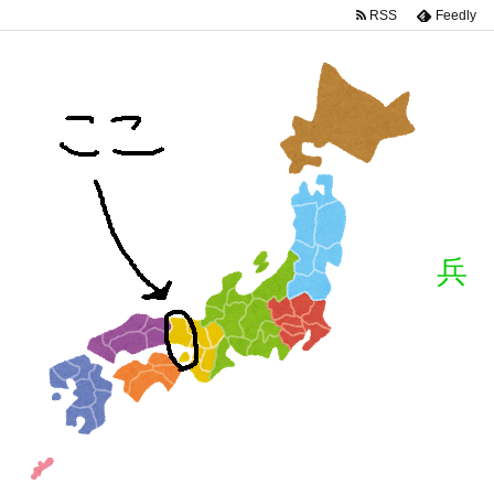
RSS
Feedly
兵