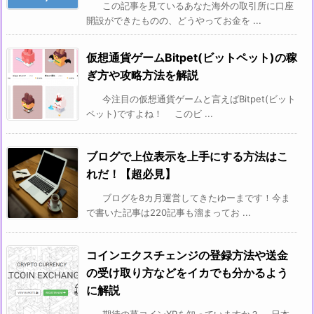
この記事を見ているあなた海外の取引所に口座
開設ができたものの、どうやってお金を ...
仮想通貨ゲームBitpet(ビットペット)の稼
ぎ方や攻略方法を解説
今注目の仮想通貨ゲームと言えばBitpet(ビット
ペット)ですよね！ このビ ...
ブログで上位表示を上手にする方法はこ
れだ！【超必見】
ブログを8カ月運営してきたゆーまです！今ま
で書いた記事は220記事も溜まってお ...
コインエクスチェンジの登録方法や送金
の受け取り方などをイカでも分かるよう
に解説