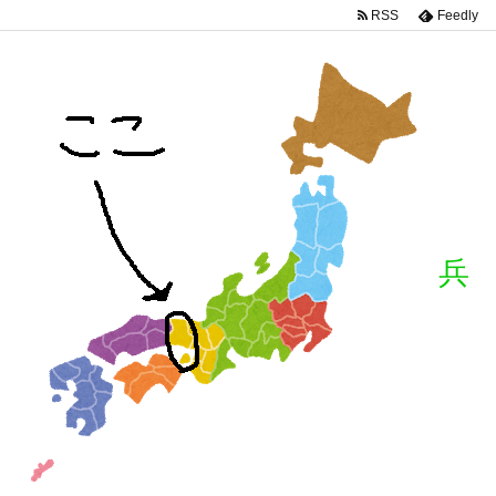
RSS
Feedly
兵