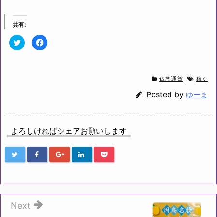
共有:
ク
F
リ
a
ッ
c
ク
e
し
b
て
o
T
o
仮想通貨
稼ぐ
w
k
i
で
t
共
Posted by
ゆーま
t
有
e
す
r
る
で
に
共
は
有
ク
よろしければシェアお願いします
(新
リ
し
ッ
い
ク
ウ
し
ィ
て
ン
く
ド
だ
ウ
さ
で
い
開
(新
き
し
ま
い
す)
ウ
Next
ィ
ン