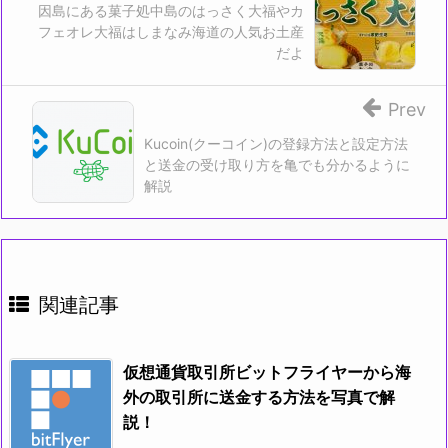
ド
因島にある菓子処中島のはっさく大福やカ
ウ
フェオレ大福はしまなみ海道の人気お土産
で
開
だよ
き
ま
す)
Prev
Kucoin(クーコイン)の登録方法と設定方法
と送金の受け取り方を亀でも分かるように
解説
関連記事
仮想通貨取引所ビットフライヤーから海
外の取引所に送金する方法を写真で解
説！