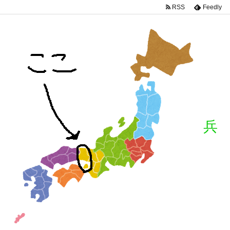
RSS
Feedly
兵