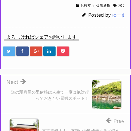
て
o
T
o
お役立ち
,
仮想通貨
稼ぐ
w
k
i
で
t
共
Posted by
ゆーま
t
有
e
す
r
る
で
に
共
は
有
ク
よろしければシェアお願いします
(新
リ
し
ッ
い
ク
ウ
し
ィ
て
ン
く
ド
だ
ウ
さ
で
い
開
(新
き
し
ま
い
す)
ウ
Next
ィ
ン
ド
道の駅舟屋の里伊根は人生で一度は絶対行
ウ
っておきたい景観スポット！
で
開
き
ま
す)
Prev
真言宗総本山、高野山金剛峰寺を生で見た