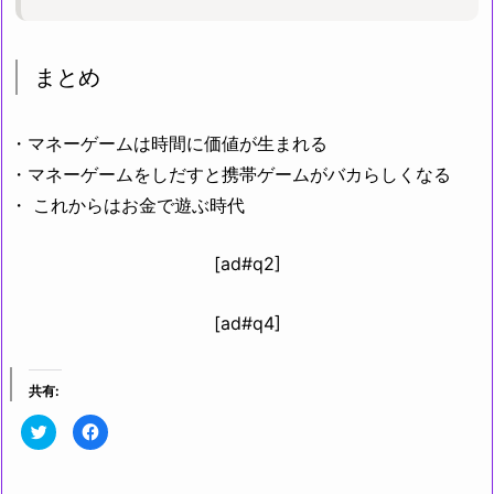
まとめ
・
マネーゲームは時間に価値が生まれる
・マネーゲームをしだすと携帯ゲームがバカらしくなる
・ これからはお金で遊ぶ時代
[ad#q2]
[ad#q4]
共有:
ク
F
リ
a
ッ
c
ク
e
し
b