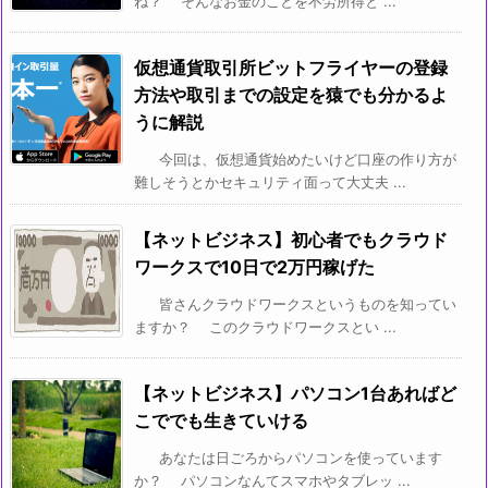
ね？ そんなお金のことを不労所得と ...
仮想通貨取引所ビットフライヤーの登録
方法や取引までの設定を猿でも分かるよ
うに解説
今回は、仮想通貨始めたいけど口座の作り方が
難しそうとかセキュリティ面って大丈夫 ...
【ネットビジネス】初心者でもクラウド
ワークスで10日で2万円稼げた
皆さんクラウドワークスというものを知ってい
ますか？ このクラウドワークスとい ...
【ネットビジネス】パソコン1台あればど
こででも生きていける
あなたは日ごろからパソコンを使っています
か？ パソコンなんてスマホやタブレッ ...