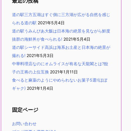
最近の投稿
道の駅三方五湖はすぐ側に三方湖が広がる自然を感じ
られる道の駅
2021年5月4日
道の駅うみんぴあ大飯は日本海の絶景を見ながら鮮度
抜群の海鮮丼が食べられる!
2021年5月4日
道の駅シーサイド高浜は海系お土産と日本海の絶景が
撮れる!
2021年5月3日
中華料理店なのにオムライスが有名な天龍閣とは?餃
子の王将の上位互換
2021年1月11日
食べると麻薬のようにやめられないお菓子5選!(ほぼ
ギャク)
2021年1月4日
固定ページ
お問い合わせ