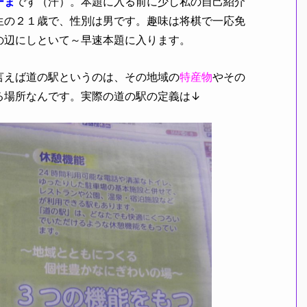
ーま
です（汗）。本題に入る前に少し私の自己紹介
生の２１歳で、性別は男です。趣味は将棋で一応免
の辺にしといて～早速本題に入ります。
言えば道の駅というのは
、
その地域の
特産物
やその
る場所なんです。実際の道の駅の定義は↓