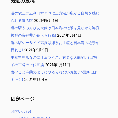
最近の投稿
道の駅三方五湖はすぐ側に三方湖が広がる自然を感じ
られる道の駅
2021年5月4日
道の駅うみんぴあ大飯は日本海の絶景を見ながら鮮度
抜群の海鮮丼が食べられる!
2021年5月4日
道の駅シーサイド高浜は海系お土産と日本海の絶景が
撮れる!
2021年5月3日
中華料理店なのにオムライスが有名な天龍閣とは?餃
子の王将の上位互換
2021年1月11日
食べると麻薬のようにやめられないお菓子5選!(ほぼ
ギャク)
2021年1月4日
固定ページ
お問い合わせ