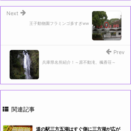
Next
王子動物園フラミンゴ多すぎww
Prev
兵庫県名所紹介！～原不動滝、楓香荘～
関連記事
道の駅三方五湖はすぐ側に三方湖が広が