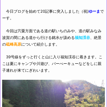
今日ブログを始めて20記事に突入しました（祝)
ゆーま
で
ーす。
今回は宍粟方面である道の駅いちのみや、道の駅みなみ
波賀の間にある道から行ける銘水が汲める
福知渓谷
、絶景
の
砥峰高原
について紹介します。
39号線をずっと行くと山に入り福知渓谷に着きます。こ
こは夏にキャンプや川遊び、バーべーキューなどをしに親
子連れが来てにぎわいます。