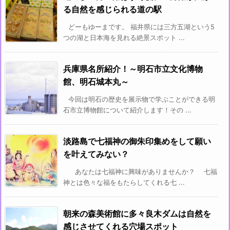
る自然を感じられる道の駅
どーもゆーまです。 福井県には三方五湖という5
つの湖と日本海を見れる絶景スポット ...
兵庫県名所紹介！～明石市立文化博物
館、明石城本丸～
今回は明石の歴史を展示物で学ぶことができる明
石市立博物館について紹介します！その ...
淡路島で七福神の御朱印集めをして願い
を叶えてみない？
あなたは七福神に興味がありませんか？ 七福
神とは色々な福をもたらしてくれる七 ...
朝来の森美術館に多々良木ダムは自然を
感じさせてくれる穴場スポット