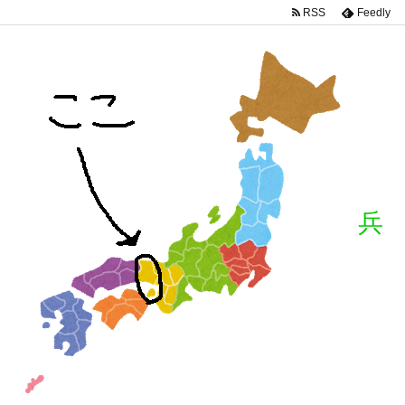
RSS
Feedly
兵