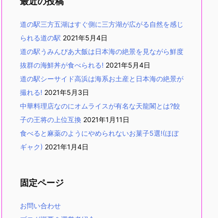
最近の投稿
道の駅三方五湖はすぐ側に三方湖が広がる自然を感じ
られる道の駅
2021年5月4日
道の駅うみんぴあ大飯は日本海の絶景を見ながら鮮度
抜群の海鮮丼が食べられる!
2021年5月4日
道の駅シーサイド高浜は海系お土産と日本海の絶景が
撮れる!
2021年5月3日
中華料理店なのにオムライスが有名な天龍閣とは?餃
子の王将の上位互換
2021年1月11日
食べると麻薬のようにやめられないお菓子5選!(ほぼ
ギャク)
2021年1月4日
固定ページ
お問い合わせ