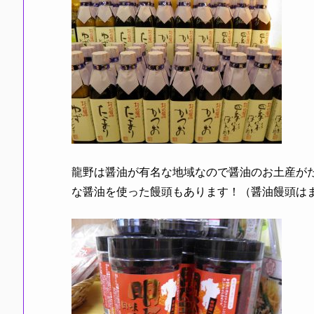
龍野は醤油が有名な地域なので醤油のお土産が
な醤油を使った饅頭もあります！（醤油饅頭は