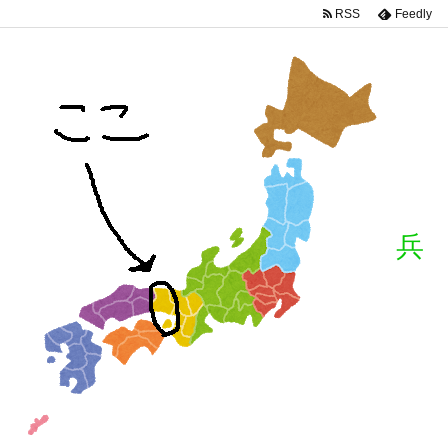
RSS
Feedly
兵