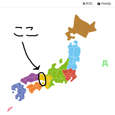
RSS
Feedly
兵