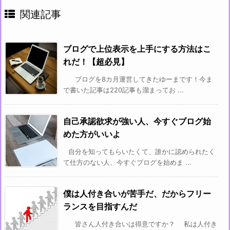
関連記事
ブログで上位表示を上手にする方法はこ
れだ！【超必見】
ブログを8カ月運営してきたゆーまです！今ま
で書いた記事は220記事も溜まってお ...
自己承認欲求が強い人、今すぐブログ始
めた方がいいよ
自分を知ってもらいたくて、誰かに認められたく
て仕方のない人、今すぐブログを始めま ...
僕は人付き合いが苦手だ、だからフリー
ランスを目指すんだ
皆さん人付き合いは得意ですか？ 私は人付き