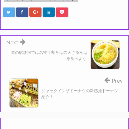
Next
道の駅淡河では名物十割そばの天ざるそば
を食べよう!
Prev
ジャックインザドーナツの新感覚ドーナツ
紹介！