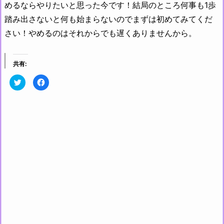
めるならやりたいと思った今です！結局のところ何事も1歩
踏み出さないと何も始まらないのでまずは初めてみてくだ
さい！やめるのはそれからでも遅くありませんから。
共有:
ク
F
リ
a
ッ
c
ク
e
し
b
て
o
T
o
w
k
i
で
t
共
t
有
e
す
r
る
で
に
共
は
有
ク
(新
リ
し
ッ
い
ク
ウ
し
ィ
て
ン
く
ド
だ
ウ
さ