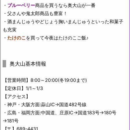
・
ブルーベリー
商品を買うなら奥大山が一番
・父さんや鬼太郎商品も豊富！
・酒まんじゅうやどじょう掬いまんじゅうといった和菓子
も充実
・
たけのこ
を買って今夜はたけのこご飯♪
奥大山基本情報
【営業時間】8:00～20:00(冬19:00まで)
【定休日】1/1～1/3
【アクセス】
・神戸・大阪方面:蒜山IC→国道482号線
・広島・福岡方面:中国道、庄原IC→国道183号→180号
→181号
【〒】689-4431