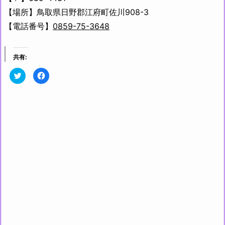
【場所】鳥取県日野郡江府町佐川908-3
【電話番号】
0859-75-3648
共有:
ク
F
リ
a
ッ
c
ク
e
し
b
て
o
T
o
w
k
i
で
t
共
t
有
e
す
r
る
で
に
共
は
有
ク
(新
リ
し
ッ
い
ク
ウ
し
ィ
て
ン
く
ド
だ
ウ
さ
で
い
開
(新