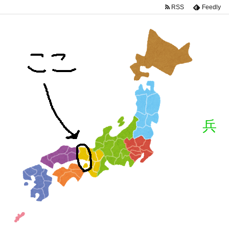
RSS
Feedly
兵