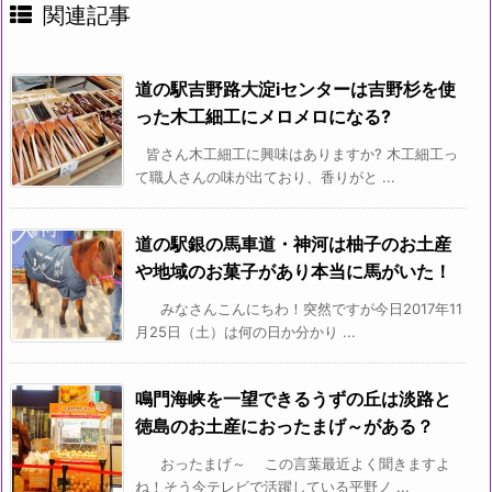
関連記事
道の駅吉野路大淀iセンターは吉野杉を使
った木工細工にメロメロになる?
皆さん木工細工に興味はありますか? 木工細工っ
て職人さんの味が出ており、香りがと ...
道の駅銀の馬車道・神河は柚子のお土産
や地域のお菓子があり本当に馬がいた！
みなさんこんにちわ！突然ですが今日2017年11
月25日（土）は何の日か分かり ...
鳴門海峡を一望できるうずの丘は淡路と
徳島のお土産におったまげ～がある？
おったまげ～ この言葉最近よく聞きますよ
ね！そう今テレビで活躍している平野ノ ...