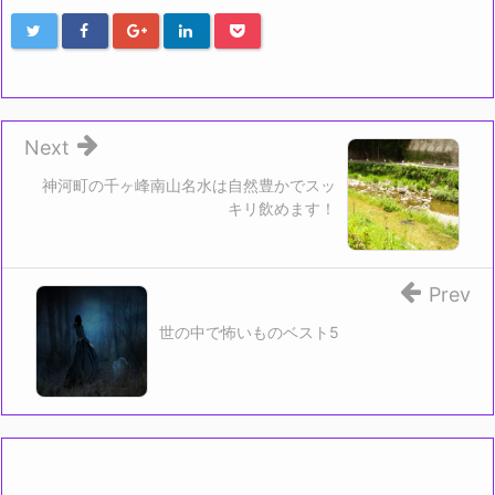
Next
神河町の千ヶ峰南山名水は自然豊かでスッ
キリ飲めます！
Prev
世の中で怖いものベスト5