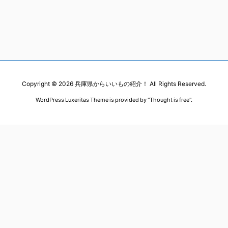
Copyright ©
2026
兵庫県からいいもの紹介！
All Rights Reserved.
WordPress Luxeritas Theme is provided by "
Thought is free
".