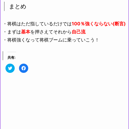
まとめ
・将棋はただ指しているだけでは
100％強くならない
(断言)
・まずは
基本
を押さえてそれから
自己流
・将棋強くなって将棋ブームに乗っていこう！
共有:
ク
F
リ
a
ッ
c
ク
e
し
b
て
o
T
o
w
k
i
で
t
共
t
有
e
す
r
る
で
に
共
は
有
ク
(新
リ
し
ッ