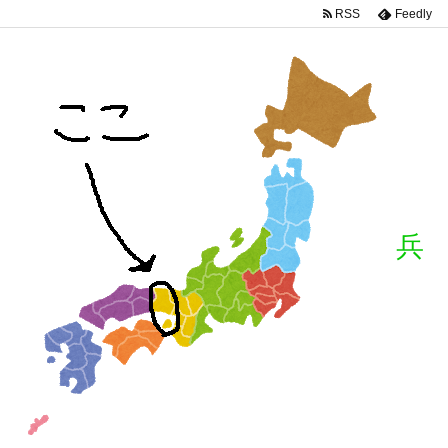
RSS
Feedly
兵