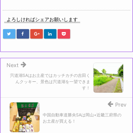
よろしければシェアお願いします
Next
宍道湖SAはお土産ではカッチカチの吉田く
んクッキー、景色は宍道湖を一望できま
す！
Prev
中国自動車道勝央SAは岡山+近畿三府県の
お土産が買える！