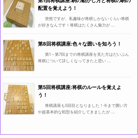
第1回将棋講座:駒の動かし方と将棋の駒の
配置を覚えよう！
突然ですが、私趣味が将棋しかないくらい将棋
が好きなんです！将棋はたくさん魅力が ...
第8回将棋講座:色々な囲いを知ろう！
第1～第7回までの将棋講座を見た方はだいぶん
将棋について詳しくなってきたと思い ...
第5回将棋講座:将棋のルールを覚えよ
う！
将棋講座も5回目となりました！今まで囲い方
や超基本的な戦型を紹介してきましたが ...