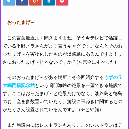
おったまげ～
この言葉最近よく聞きますよね！そう今テレビで活躍し
ている平野ノラさんがよく言うギャグです。なんとそのお
ったまげ～を実物化したものが淡路島にあるんですよ！ま
さにおったまげ～じゃないですか？(←完全にすべった)
そのおったまげ～がある場所こそ今回紹介する
うずの丘
大鳴門橋記念館
という鳴門海峡の絶景を一望できる施設で
す。ここはおったまげ～と絶景だけでなく、淡路島と徳島
のお土産を多数置いていたり、施設に玉ねぎに関するもの
がたくさん設置されているんですよ（←どや顔）
また施設内にはレストランもありここのレストランはテ