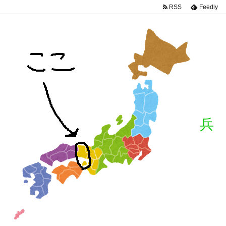
RSS
Feedly
兵