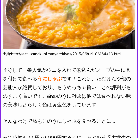
出典:http://rest.uzunokuni.com/archives/2015/06/uni-06184413.html
↑そして一番人気がウニを入れて煮込んだスープの中に具
を付けて食べる
うにしゃぶ
です！これは、たむけんや他の
芸能人が絶賛しており、もうめっちゃ旨い！との評判がも
のすごく高いです。締めのうに雑炊は他では食べれない味
の美味しさらしく色は黄金色をしています。
そんなわけで私もこのうにしゃぶを食べることに…
って時価4000円～6000円するうにしゃぶを貧乏大学生の