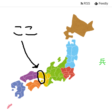
RSS
Feedly
兵