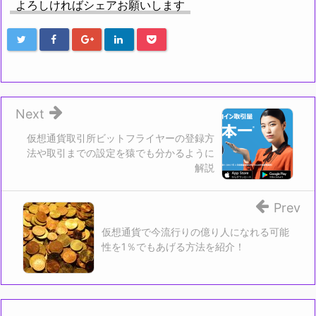
有
ク
よろしければシェアお願いします
(新
リ
し
ッ
い
ク
ウ
し
ィ
て
ン
く
ド
だ
ウ
さ
で
い
開
(新
き
し
ま
い
す)
ウ
Next
ィ
ン
ド
仮想通貨取引所ビットフライヤーの登録方
ウ
法や取引までの設定を猿でも分かるように
で
開
解説
き
ま
す)
Prev
仮想通貨で今流行りの億り人になれる可能
性を1％でもあげる方法を紹介！