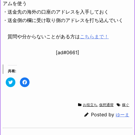
アムを使う
・送金先の海外の口座のアドレスを入手しておく
・送金側の欄に受け取り側のアドレスを打ち込んでいく
質問や分からないことがある方は
こちらまで！
[ad#0661]
共有:
ク
F
リ
a
ッ
c
ク
e
し
b
て
o
T
o
お役立ち
,
仮想通貨
稼ぐ
w
k
i
で
t
共
Posted by
ゆーま
t
有
e
す
r
る
で
に
共
は