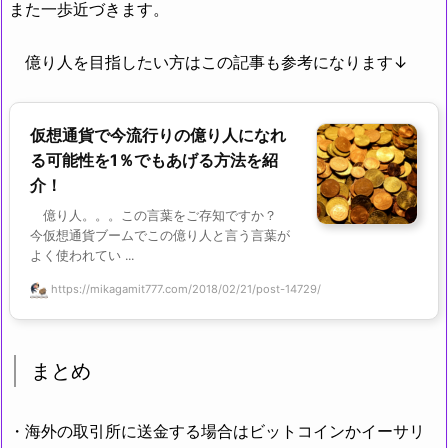
また一歩近づきます。
億り人を目指したい方はこの記事も参考になります↓
仮想通貨で今流行りの億り人になれ
る可能性を1％でもあげる方法を紹
介！
億り人。。。この言葉をご存知ですか？
今仮想通貨ブームでこの億り人と言う言葉が
よく使われてい ...
https://mikagamit777.com/2018/02/21/post-14729/
まとめ
・海外の取引所に送金する場合はビットコインかイーサリ