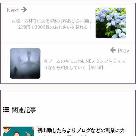
き
し
ま
い
す)
ウ
Next
ィ
ン
ド
西脇・西林寺にある都麻乃郷あじさい園は
ウ
200円で3000株のあじさいを見れる！
で
開
き
ま
す)
Prev
今ブームのキモこわLINEスタンプをディス
りながら紹介していく【第1弾】
関連記事
初出勤したらよりブログなどの副業に力