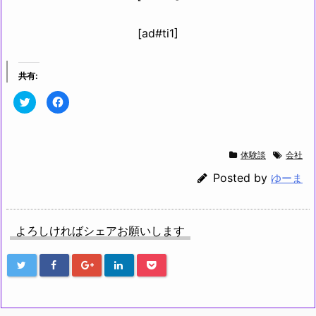
[ad#ti1]
共有:
ク
F
リ
a
ッ
c
ク
e
し
b
て
o
T
o
体験談
会社
w
k
i
で
t
共
Posted by
ゆーま
t
有
e
す
r
る
で
に
共
は
有
ク
よろしければシェアお願いします
(新
リ
し
ッ
い
ク
ウ
し
ィ
て
ン
く
ド
だ
ウ
さ
で
い
開
(新