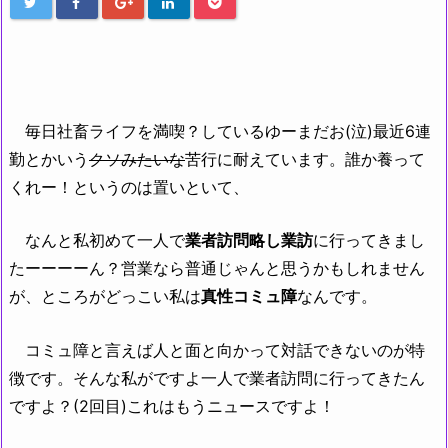
毎日社畜ライフを満喫？しているゆーまだお(泣)最近6連
勤とかいう
クソみたいな
苦行に耐えています。誰か養って
くれー！というのは置いといて、
なんと私初めて一人で
業者訪問略し業訪
に行ってきまし
たーーーーん？営業なら普通じゃんと思うかもしれません
が、ところがどっこい私は
真性コミュ障
なんです。
コミュ障と言えば人と面と向かって対話できないのが特
徴です。そんな私がですよ一人で業者訪問に行ってきたん
ですよ？(2回目)これはもうニュースですよ！