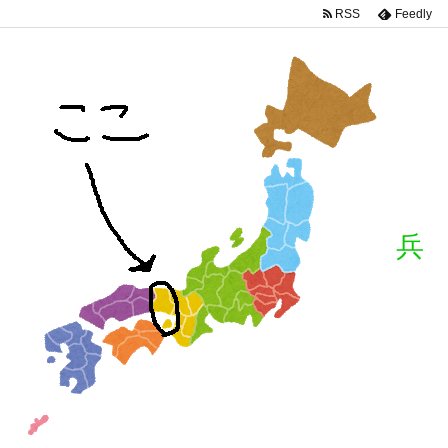
RSS
Feedly
兵