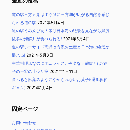
最近の投稿
道の駅三方五湖はすぐ側に三方湖が広がる自然を感じ
られる道の駅
2021年5月4日
道の駅うみんぴあ大飯は日本海の絶景を見ながら鮮度
抜群の海鮮丼が食べられる!
2021年5月4日
道の駅シーサイド高浜は海系お土産と日本海の絶景が
撮れる!
2021年5月3日
中華料理店なのにオムライスが有名な天龍閣とは?餃
子の王将の上位互換
2021年1月11日
食べると麻薬のようにやめられないお菓子5選!(ほぼ
ギャク)
2021年1月4日
固定ページ
お問い合わせ