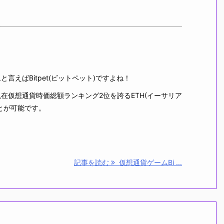
えばBitpet(ビットペット)ですよね！
仮想通貨時価総額ランキング2位を誇るETH(イーサリア
とが可能です。
記事を読む
仮想通貨ゲームBi ...