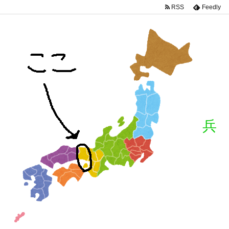
RSS
Feedly
兵