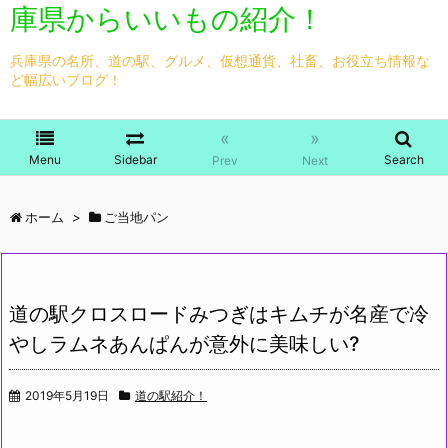
庫県からいいもの紹介！
兵庫県の名所、道の駅、グルメ、仮想通貨、社畜、お役立ち情報な
ど幅広いブログ！
«
»
Menu
Sidebar
Search
Prev
Next
ホーム
>
ご当地パン
道の駅クロスロードみつぎはキムチが名産で冷
やしラムネあんぱんが意外に美味しい?
2019年5月19日
道の駅紹介！