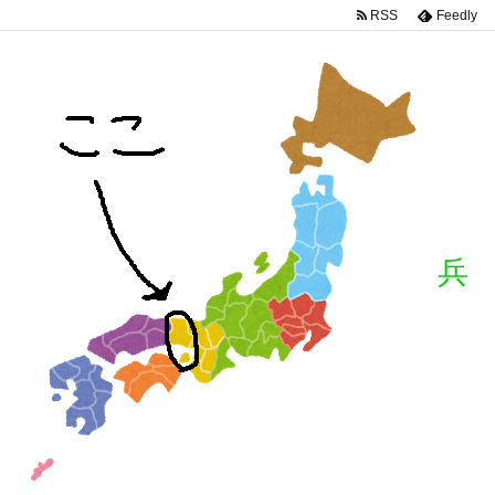
RSS
Feedly
兵