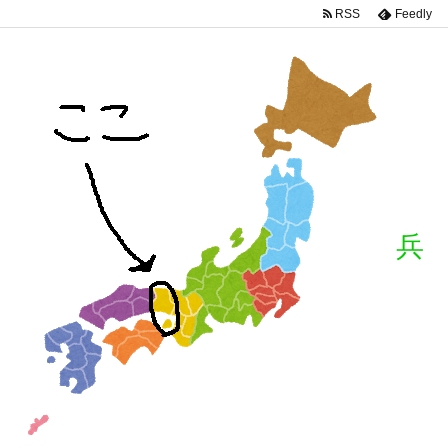
RSS
Feedly
兵