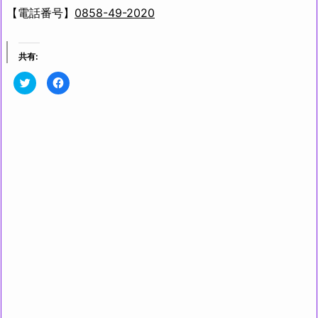
【電話番号】
0858-49-2020
共有:
ク
F
リ
a
ッ
c
ク
e
し
b
て
o
T
o
w
k
i
で
t
共
t
有
e
す
r
る
で
に
共
は
有
ク
(新
リ
し
ッ
い
ク
ウ
し
ィ
て
ン
く
ド
だ
ウ
さ
で
い
開
(新
き
し
ま
い