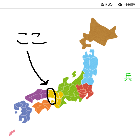
RSS
Feedly
兵