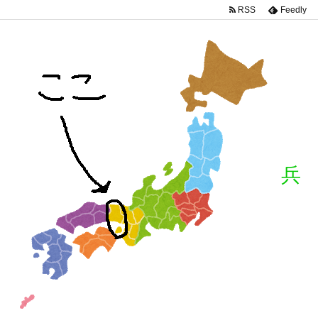
RSS
Feedly
兵