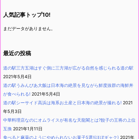
人気記事トップ10!
まだデータがありません。
最近の投稿
道の駅三方五湖はすぐ側に三方湖が広がる自然を感じられる道の駅
2021年5月4日
道の駅うみんぴあ大飯は日本海の絶景を見ながら鮮度抜群の海鮮丼
が食べられる!
2021年5月4日
道の駅シーサイド高浜は海系お土産と日本海の絶景が撮れる!
2021
年5月3日
中華料理店なのにオムライスが有名な天龍閣とは?餃子の王将の上位
互換
2021年1月11日
食べると麻薬のようにやめられないお菓子5選!(ほぼギャク)
2021年