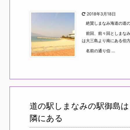
2018年3月18日
絶賛しまなみ海道の道の駅
前回、前々回としまなみ
は大三島より南にある伯方
名前の通り伯 ...
道の駅しまなみの駅御島は
隣にある