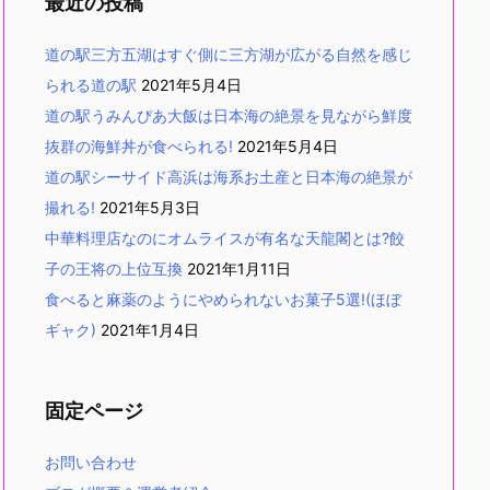
最近の投稿
道の駅三方五湖はすぐ側に三方湖が広がる自然を感じ
られる道の駅
2021年5月4日
道の駅うみんぴあ大飯は日本海の絶景を見ながら鮮度
抜群の海鮮丼が食べられる!
2021年5月4日
道の駅シーサイド高浜は海系お土産と日本海の絶景が
撮れる!
2021年5月3日
中華料理店なのにオムライスが有名な天龍閣とは?餃
子の王将の上位互換
2021年1月11日
食べると麻薬のようにやめられないお菓子5選!(ほぼ
ギャク)
2021年1月4日
固定ページ
お問い合わせ