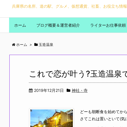
兵庫県の名所、道の駅、グルメ、仮想通貨、社畜、お役立ち情報
ホーム
ブログ概要＆運営者紹介
ライターお仕事依頼
ホーム
>
玉造温泉
これで恋が叶う?玉造温泉
2019年12月21日
神社・寺
どーも朝断食を始めてか
さてこれは置いといて(気