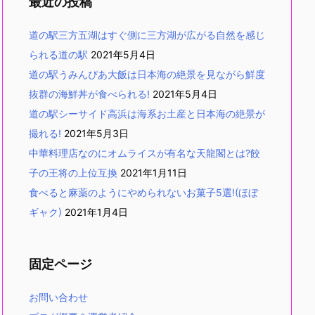
最近の投稿
道の駅三方五湖はすぐ側に三方湖が広がる自然を感じ
られる道の駅
2021年5月4日
道の駅うみんぴあ大飯は日本海の絶景を見ながら鮮度
抜群の海鮮丼が食べられる!
2021年5月4日
道の駅シーサイド高浜は海系お土産と日本海の絶景が
撮れる!
2021年5月3日
中華料理店なのにオムライスが有名な天龍閣とは?餃
子の王将の上位互換
2021年1月11日
食べると麻薬のようにやめられないお菓子5選!(ほぼ
ギャク)
2021年1月4日
固定ページ
お問い合わせ