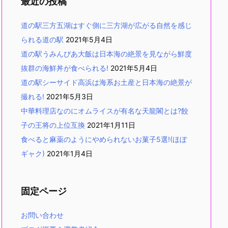
最近の投稿
道の駅三方五湖はすぐ側に三方湖が広がる自然を感じ
られる道の駅
2021年5月4日
道の駅うみんぴあ大飯は日本海の絶景を見ながら鮮度
抜群の海鮮丼が食べられる!
2021年5月4日
道の駅シーサイド高浜は海系お土産と日本海の絶景が
撮れる!
2021年5月3日
中華料理店なのにオムライスが有名な天龍閣とは?餃
子の王将の上位互換
2021年1月11日
食べると麻薬のようにやめられないお菓子5選!(ほぼ
ギャク)
2021年1月4日
固定ページ
お問い合わせ