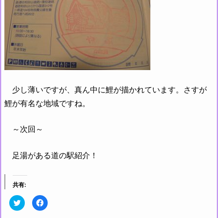
少し薄いですが、真ん中に鯉が描かれています。さすが
鯉が有名な地域ですね。
～次回～
足湯がある道の駅紹介！
共有:
ク
F
リ
a
ッ
c