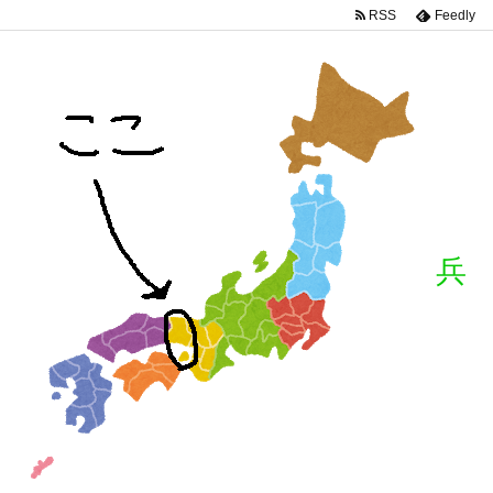
RSS
Feedly
兵