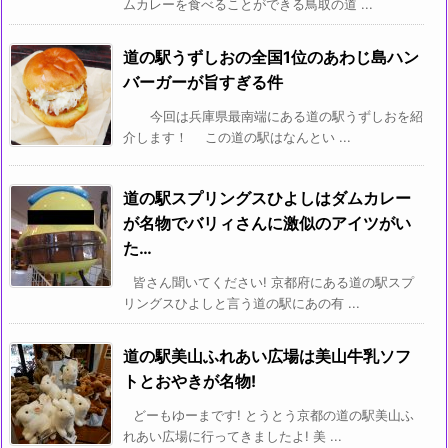
ムカレーを食べることができる鳥取の道 ...
道の駅うずしおの全国1位のあわじ島ハン
バーガーが旨すぎる件
今回は兵庫県最南端にある道の駅うずしおを紹
介します！ この道の駅はなんとい ...
道の駅スプリングスひよしはダムカレー
が名物でバリィさんに激似のアイツがい
た…
皆さん聞いてください! 京都府にある道の駅スプ
リングスひよしと言う道の駅にあの有 ...
道の駅美山ふれあい広場は美山牛乳ソフ
トとおやきが名物!
どーもゆーまです! とうとう京都の道の駅美山ふ
れあい広場に行ってきましたよ! 美 ...