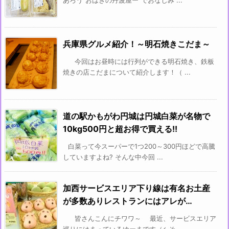
あろう”おはぎの丹波屋ー”でおなじみ ...
兵庫県グルメ紹介！～明石焼きこだま～
今回はお昼時には行列ができる明石焼き、鉄板
焼きの店こだまについて紹介します！（ ...
道の駅かもがわ円城は円城白菜が名物で
10kg500円と超お得で買える!!
白菜って今スーパーで1つ200～300円ほどで高騰
していますよね? そんな中今回 ...
加西サービスエリア下り線は有名お土産
が多数ありレストランにはアレが…
皆さんこんにチワワ～ 最近、サービスエリア