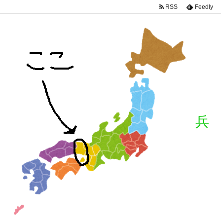
RSS
Feedly
兵