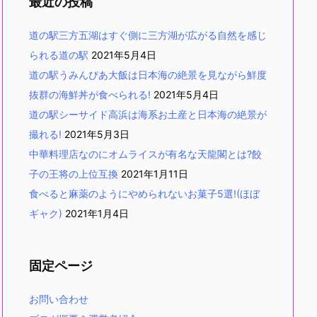
最近の投稿
道の駅三方五湖はすぐ側に三方湖が広がる自然を感じ
られる道の駅
2021年5月4日
道の駅うみんぴあ大飯は日本海の絶景を見ながら鮮度
抜群の海鮮丼が食べられる!
2021年5月4日
道の駅シーサイド高浜は海系お土産と日本海の絶景が
撮れる!
2021年5月3日
中華料理店なのにオムライスが有名な天龍閣とは?餃
子の王将の上位互換
2021年1月11日
食べると麻薬のようにやめられないお菓子5選!(ほぼ
ギャク)
2021年1月4日
固定ページ
お問い合わせ