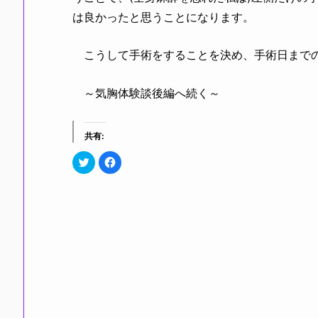
は良かったと思うことになります。
こうして手術をすることを決め、手術日までの
～気胸体験談後編へ続く～
共有:
ク
F
リ
a
ッ
c
ク
e
し
b
て
o
T
o
w
k
i
で
t
共
t
有
e
す
r
る
で
に
共
は
有
ク
(新
リ
し
ッ
い
ク