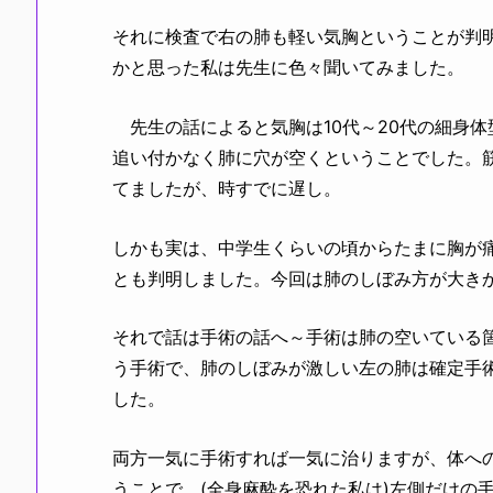
それに検査で右の肺も軽い気胸ということが判
かと思った私は先生に色々聞いてみました。
先生の話によると気胸は10代～20代の細身
追い付かなく肺に穴が空くということでした。
てましたが、時すでに遅し。
しかも実は、中学生くらいの頃からたまに胸が
とも判明しました。今回は肺のしぼみ方が大き
それで話は手術の話へ～手術は肺の空いている
う手術で、肺のしぼみが激しい左の肺は確定手
した。
両方一気に手術すれば一気に治りますが、体へ
うことで、(全身麻酔を恐れた私は)左側だけの