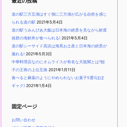
最近の投稿
道の駅三方五湖はすぐ側に三方湖が広がる自然を感じ
られる道の駅
2021年5月4日
道の駅うみんぴあ大飯は日本海の絶景を見ながら鮮度
抜群の海鮮丼が食べられる!
2021年5月4日
道の駅シーサイド高浜は海系お土産と日本海の絶景が
撮れる!
2021年5月3日
中華料理店なのにオムライスが有名な天龍閣とは?餃
子の王将の上位互換
2021年1月11日
食べると麻薬のようにやめられないお菓子5選!(ほぼ
ギャク)
2021年1月4日
固定ページ
お問い合わせ