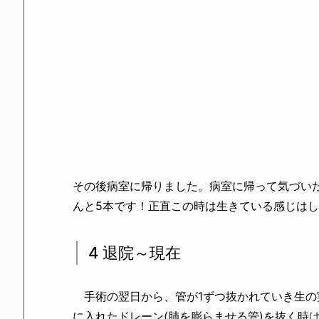
その後病室に帰りました。病室に帰って気づい
んと5本です！正直この時は生きている感じは
4 退院～現在
手術の翌日から、管が1ずつ抜かれていき生の
に入れたドレーン(肺を膨らませる管)を抜く時