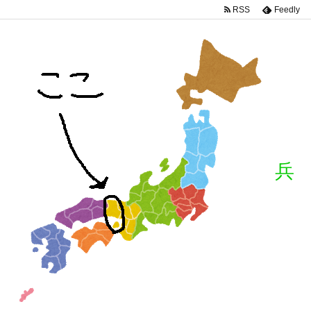
RSS
Feedly
兵