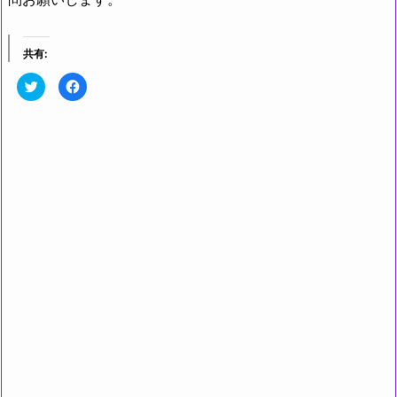
共有:
ク
F
リ
a
ッ
c
ク
e
し
b
て
o
T
o
w
k
i
で
t
共
t
有
e
す
r
る
で
に
共
は
有
ク
(新
リ
し
ッ
い
ク
ウ
し
ィ
て
ン
く
ド
だ
ウ
さ
で
い
開
(新
き
し
ま
い
す)
ウ
ィ