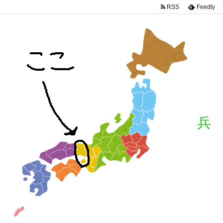
RSS
Feedly
兵