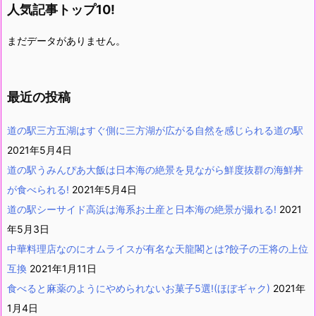
人気記事トップ10!
まだデータがありません。
最近の投稿
道の駅三方五湖はすぐ側に三方湖が広がる自然を感じられる道の駅
2021年5月4日
道の駅うみんぴあ大飯は日本海の絶景を見ながら鮮度抜群の海鮮丼
が食べられる!
2021年5月4日
道の駅シーサイド高浜は海系お土産と日本海の絶景が撮れる!
2021
年5月3日
中華料理店なのにオムライスが有名な天龍閣とは?餃子の王将の上位
互換
2021年1月11日
食べると麻薬のようにやめられないお菓子5選!(ほぼギャク)
2021年
1月4日