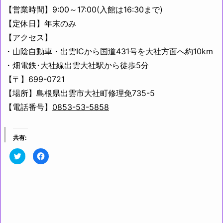
【営業時間】9:00～17:00(入館は16:30まで)
【定休日】年末のみ
【アクセス】
・山陰自動車・出雲ICから国道431号を大社方面へ約10km
・畑電鉄･大社線出雲大社駅から徒歩5分
【〒】699-0721
【場所】島根県出雲市大社町修理免735-5
【電話番号】
0853-53-5858
共有:
ク
F
リ
a
ッ
c
ク
e
し
b
て
o
T
o
w
k
i
で
t
共
t
有
e
す