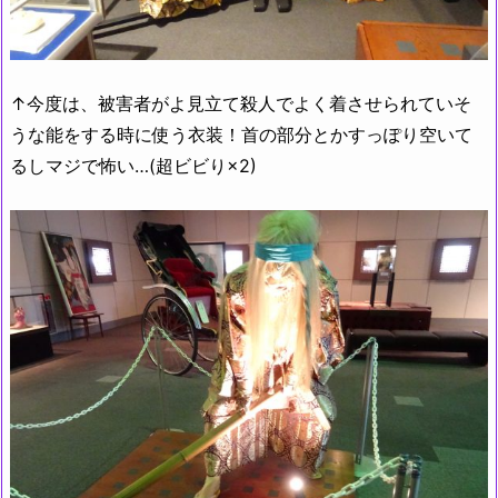
↑今度は、被害者がよ見立て殺人でよく着させられていそ
うな能をする時に使う衣装！首の部分とかすっぽり空いて
るしマジで怖い…(超ビビり×2)