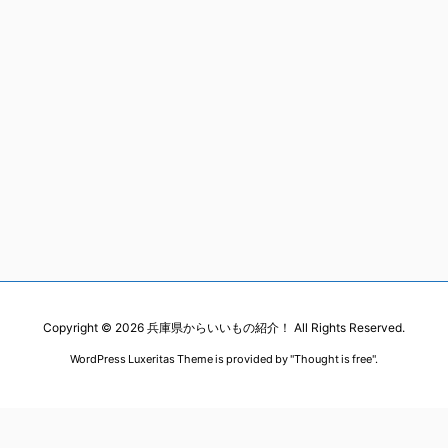
Copyright ©
2026
兵庫県からいいもの紹介！
All Rights Reserved.
WordPress Luxeritas Theme is provided by "
Thought is free
".