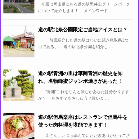
今回は岡山県にある道の駅黒井山グリーンパーク
について紹介します！ メインワード ...
道の駅北条公園限定ご当地アイスとは？
前回紹介した道の駅はわいに続き鳥取県3つ
目である、 道の駅北条公園を紹介し ...
道の駅青洲の里は華岡青洲の歴史を知
れ、名物蜂蜜ジャンボ焼きがあった！
"青洲"これをなんと読むかあなたは分かります
か？ あおす？あおしゅう？違いま ...
道の駅但馬楽座はレストランで但馬牛を
使った肉料理を堪能できます！
皆さん、いつも読んでいただきありがとうござ