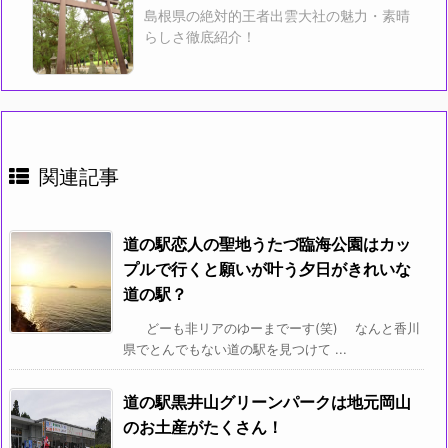
島根県の絶対的王者出雲大社の魅力・素晴
らしさ徹底紹介！
関連記事
道の駅恋人の聖地うたづ臨海公園はカッ
プルで行くと願いが叶う夕日がきれいな
道の駅？
どーも非リアのゆーまでーす(笑) なんと香川
県でとんでもない道の駅を見つけて ...
道の駅黒井山グリーンパークは地元岡山
のお土産がたくさん！