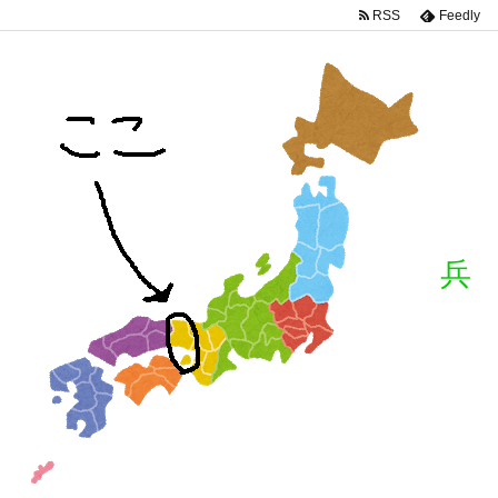
RSS
Feedly
兵