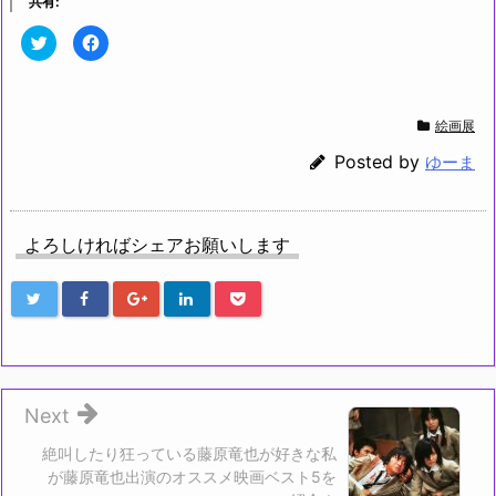
共有:
ク
F
リ
a
ッ
c
ク
e
し
b
て
o
T
o
絵画展
w
k
i
で
t
共
Posted by
ゆーま
t
有
e
す
r
る
で
に
共
は
有
ク
よろしければシェアお願いします
(新
リ
し
ッ
い
ク
ウ
し
ィ
て
ン
く
ド
だ
ウ
さ
で
い
開
(新
き
し
ま
い
す)
ウ
Next
ィ
ン
ド
絶叫したり狂っている藤原竜也が好きな私
ウ
が藤原竜也出演のオススメ映画ベスト5を
で
開