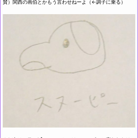
賛）関西の画伯とかもう言わせねーよ（←調子に乗る）