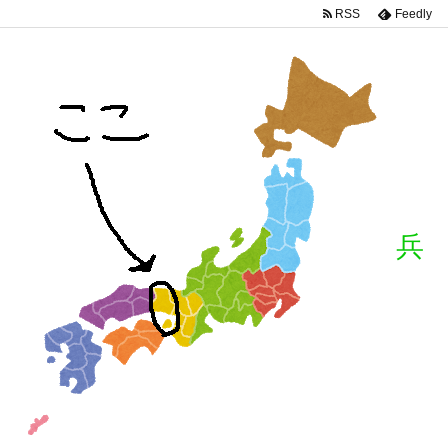
RSS
Feedly
兵