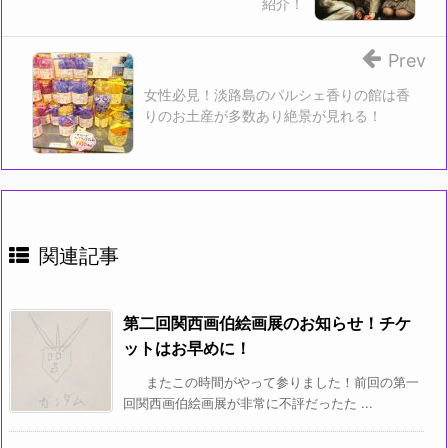
紹介！
き
ま
す)
Prev
女性必見！淡路島のパルシェ香りの館は香
りのお土産が多数あり絶景が見れる！
関連記事
第二回関西画伯絵画展のお知らせ！チケ
ットはお早めに！
またこの時間がやって参りました！前回の第一
回関西画伯絵画展が非常に不評だったた ...