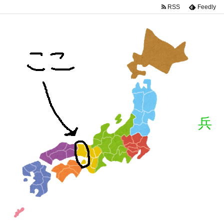
RSS
Feedly
兵