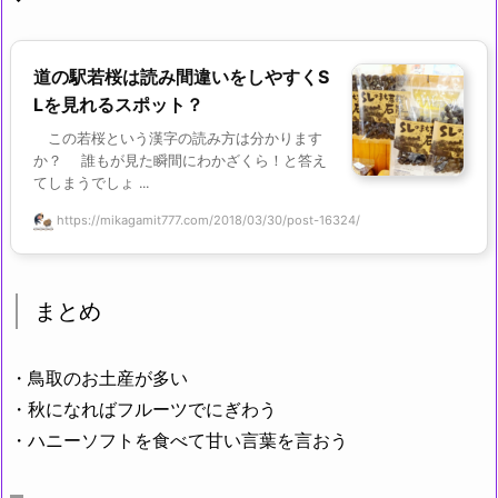
道の駅若桜は読み間違いをしやすくS
Lを見れるスポット？
この若桜という漢字の読み方は分かります
か？ 誰もが見た瞬間にわかざくら！と答え
てしまうでしょ ...
https://mikagamit777.com/2018/03/30/post-16324/
まとめ
・鳥取のお土産が多い
・秋になればフルーツでにぎわう
・ハニーソフトを食べて甘い言葉を言おう