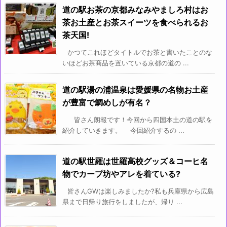
道の駅お茶の京都みなみやましろ村はお
茶お土産とお茶スイーツを食べられるお
茶天国!
かつてこれほどタイトルでお茶と書いたことのな
いほどお茶商品を置いている京都の道の ...
道の駅湯の浦温泉は愛媛県の名物お土産
が豊富で鯛めしが有名？
皆さん朗報です！今回から四国本土の道の駅を
紹介していきます。 今回紹介するの ...
道の駅世羅は世羅高校グッズ＆コーヒ名
物でカープ坊やアレを着ている?
皆さんGWは楽しみましたか?私も兵庫県から広島
県まで日帰り旅行をしましたが、帰り ...