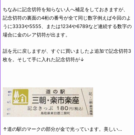
ちなみに記念切符を知らない人へ補足をしておきますが、
記念切符の裏面の4桁の番号が全て同じ数字例えば今回のよ
うに3333や5555、または1234や6789など連続する数字の
場合に金のレア切符が出ます。
話を元に戻しますが、すぐに買いましたよ追加で記念切符3
枚を。そして手に入れた記念切符が↓
↑道の駅のマークの部分が金で光っています。美しい…