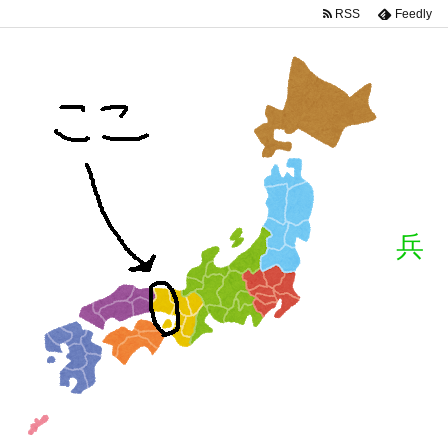
RSS
Feedly
兵