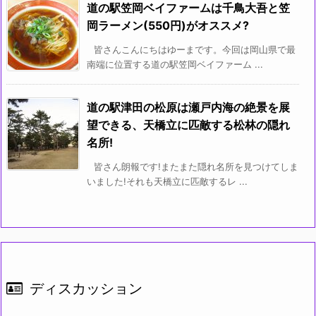
道の駅笠岡ベイファームは千鳥大吾と笠
岡ラーメン(550円)がオススメ?
皆さんこんにちはゆーまです。今回は岡山県で最
南端に位置する道の駅笠岡ベイファーム ...
道の駅津田の松原は瀬戸内海の絶景を展
望できる、天橋立に匹敵する松林の隠れ
名所!
皆さん朗報です!またまた隠れ名所を見つけてしま
いました!それも天橋立に匹敵するレ ...
ディスカッション